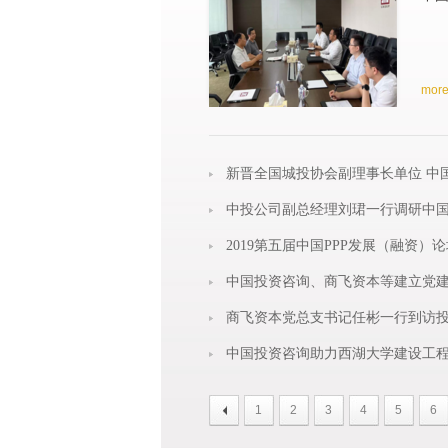
mor
新晋全国城投协会副理事长单位 中
中投公司副总经理刘珺一行调研中
2019第五届中国PPP发展（融资）
中国投资咨询、商飞资本等建立党
商飞资本党总支书记任彬一行到访
中国投资咨询助力西湖大学建设工程
1
2
3
4
5
6