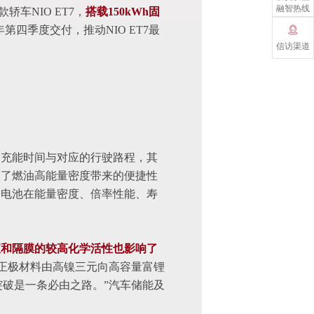
融智热线
车NIO ET7，
搭载150kWh固
年第四季度交付，推动NIO ET7最
信访渠道
、充能时间与对应的行驶路程，其
受了燃油高能量密度带来的便捷性
子电池在能量密度、倍率性能、寿
。
液和隔膜的较高化学活性也影响了
依靠正极材料由高镍三元向高容量富锂
的突破是一条必由之路。”汽车储能及