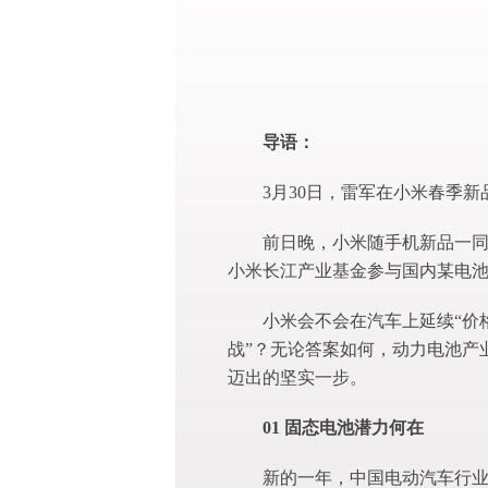
导语：
3月30日，雷军在小米春季
前日晚，小米随手机新品一
小米长江产业基金参与国内某电
小米会不会在汽车上延续“价
战”？无论答案如何，动力电池产
迈出的坚实一步。
01 固态电池潜力何在
新的一年，中国电动汽车行业迎