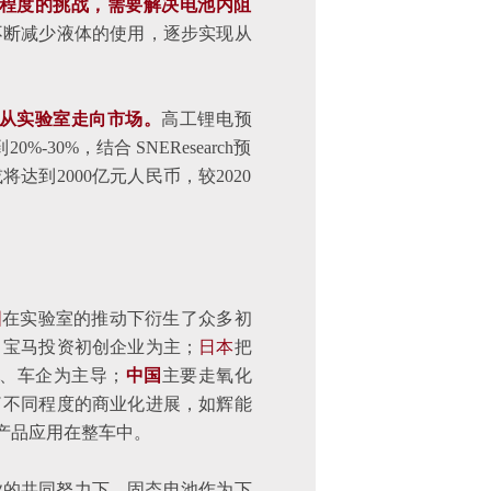
程度的挑战，需要解决电池内阻
不断减少液体的使用，逐步实现从
从实验室走向市场。
高工锂电预
-30%，结合 SNEResearch预
达到2000亿元人民币，较2020
国
在实验室的推动下衍生了众多初
、宝马投资初创企业为主；
日本
把
、车企为主导；
中国
主要走氧化
了不同程度的商业化进展，如辉能
不同产品应用在整车中。
业的共同努力下，固态电池作为下