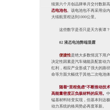
续第六个月创品牌单月交付数新高。
态电池包
。该电池包不再采用业
大续航里程达到1000公里。
这些数字是否只是天方夜谭
02 液态电池弊端显露
便捷性
是绝大多数情况下用
决定性因素是汽车储能及配套动
红利，相应产业形成了强大的路
命等方面大幅优于其他二次电池
随着“里程焦虑”不断推动技
高能量密度正负极材料的应用。
中
锰基材料转变实现，但基本到达极限
动力系统的格局势必再度革新。