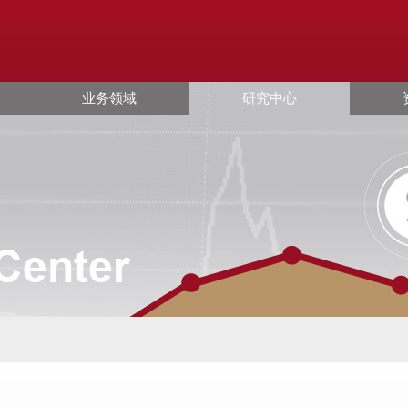
业务领域
研究中心